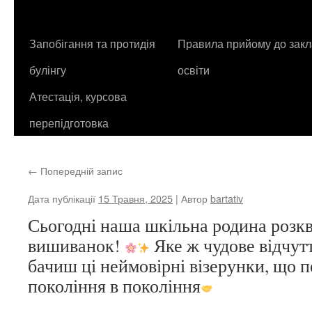
контенту
Запобігання та протидія
Правила прийому до закл
булінгу
освіти
Атестація, курсова
перепідготовка
←
Попередній запис
Дата публікації
15 Травня, 2025
| Автор
bartativ
Сьогодні наша шкільна родина розкв
вишиванок!
Яке ж чудове відчутт
бачиш ці неймовірні візерунки, що 
покоління в покоління