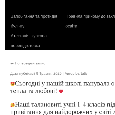
контенту
Запобігання та протидія
Правила прийому до закл
булінгу
освіти
Атестація, курсова
перепідготовка
←
Попередній запис
Дата публікації
8 Травня, 2025
| Автор
bartativ
Сьогодні у нашій школі панувала 
тепла та любові!
Наші талановиті учні 1-4 класів пі
привітання для найдорожчих у світі