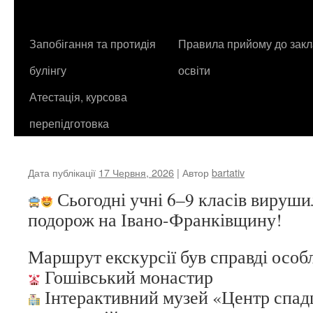
контенту
Запобігання та протидія
Правила прийому до закл
булінгу
освіти
Атестація, курсова
перепідготовка
Дата публікації
17 Червня, 2026
| Автор
bartativ
Сьогодні учні 6–9 класів вируши
подорож на Івано-Франківщину!
Маршрут екскурсії був справді особ
Гошівський монастир
Інтерактивний музей «Центр спад