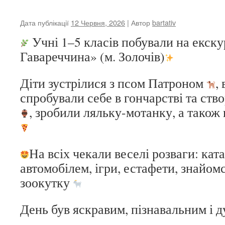
Дата публікації
12 Червня, 2026
| Автор
bartativ
Учні 1–5 класів побували на екск
Гавареччина» (м. Золочів)
Діти зустрілися з псом Патроном
,
спробували себе в гончарстві та ств
, зробили ляльку-мотанку, а також 
На всіх чекали веселі розваги: кат
автомобілем, ігри, естафети, знайомс
зоокутку
День був яскравим, пізнавальним і 