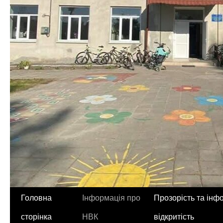
Перейти
Головна
Інформація про
Прозорість та інф
до
сторінка
НВК
відкритість