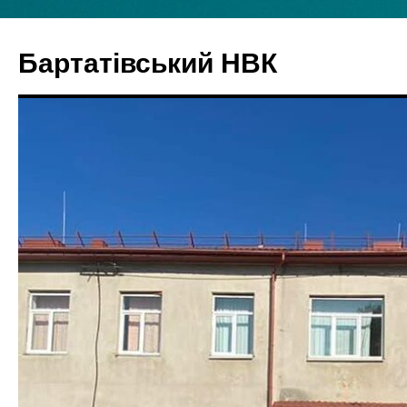
Бартатівський НВК