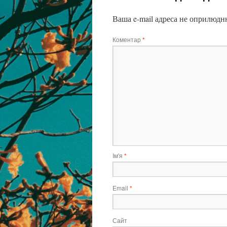
Ваша e-mail адреса не оприлюдн
Коментар
*
Ім'я
*
Email
*
Сайт