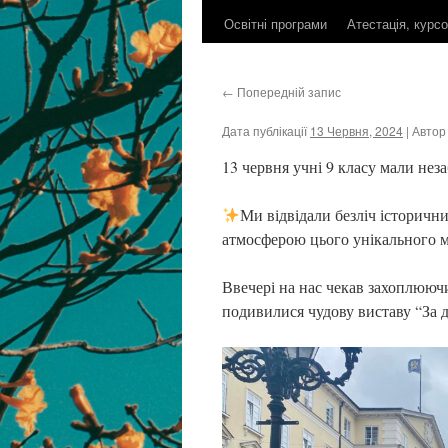
Освітні програми
Атестація, курс
контенту
←
Попередній запис
Дата публікації
13 Червня, 2024
| Автор
13 червня учні 9 класу мали не
Ми відвідали безліч історични
атмосферою цього унікального м
Ввечері на нас чекав захоплюючи
подивилися чудову виставу “За 