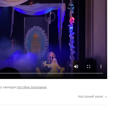
до закладок
постійне посилання
.
Наступний запис
→