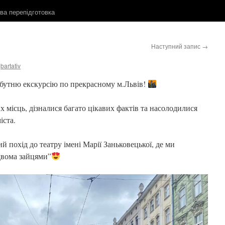
ова перепідготовка
Наступний запис
→
bartativ
забутню екскурсію по прекрасному м.Львів!
х місць, дізналися багато цікавих фактів та насолодилися
іста.
й похід до театру імені Марії Заньковецької, де ми
двома зайцями”