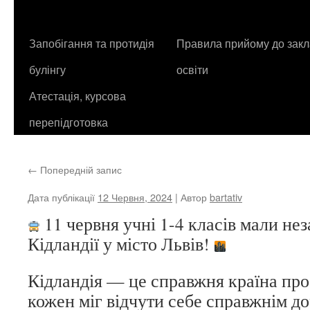
контенту
Запобігання та протидія
Правила прийому до закл
булінгу
освіти
Атестація, курсова
перепідготовка
←
Попередній запис
Дата публікації
12 Червня, 2024
| Автор
bartativ
11 червня учні 1-4 класів мали не
Кідландії у місто Львів!
Кідландія — це справжня країна проф
кожен міг відчути себе справжнім д