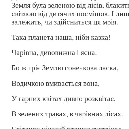
Земля була зеленою від лісів, блакит
світлою від дитячих посмішок. І лиш
залежить, чи здійсниться ця мрія.
Така планета наша, ніби казка!
Чарівна, дивовижна і ясна.
Бо ж
гріє Землю сонечкова ласка,
Водичкою вмивається вона,
У гарних квітах дивно розквітає,
В зелених травах, в чарівних лісах.
Світанок ніжний пташка зустрічає