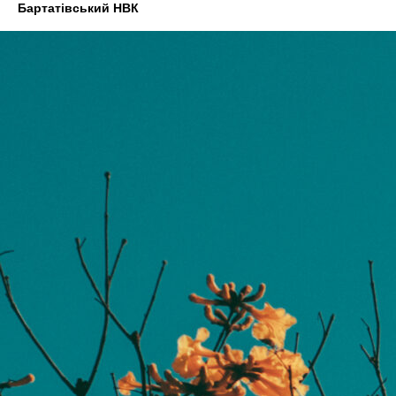
Бартатівський НВК