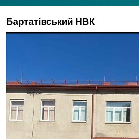
Бартатівський НВК