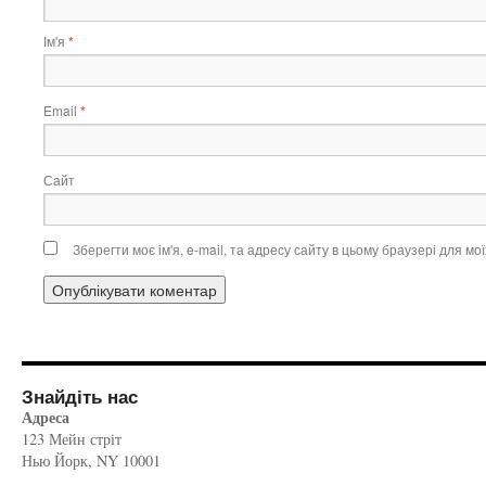
Ім'я
*
Email
*
Сайт
Зберегти моє ім'я, e-mail, та адресу сайту в цьому браузері для м
Знайдіть нас
Адреса
123 Мейн стріт
Нью Йорк, NY 10001