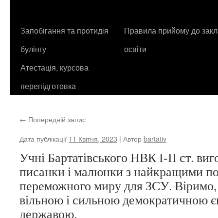
контенту
Запобігання та протидія
Правила прийому до закл
булінгу
освіти
Атестація, курсова
перепідготовка
←
Попередній запис
Дата публікації
11 Квітня, 2023
| Автор
bartativ
Учні Бартатівського НВК І-ІІ ст. ви
писанки і малюнки з найкращими п
переможного миру для ЗСУ. Віримо,
вільною і сильною демократичною 
державою.