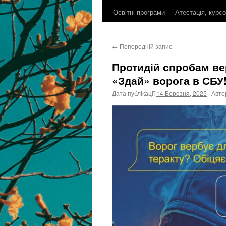
Освітні програми
Атестація, курс
контенту
←
Попередній запис
Протидій спробам ве
«Здай» ворога в СБУ
Дата публікації
14 Березня, 2025
| Авто