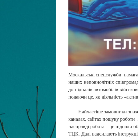
Москальські спецслужби, намаг
наших неповнолітніх співгромад
до підпалів автомобілів військ
подаючи це, як діяльність «акти
Найчастіше замовники знаходя
каналах, сайтах пошуку роботи .
насправді робота – це підпали о
ТЦК. Далі надсилають інструкці