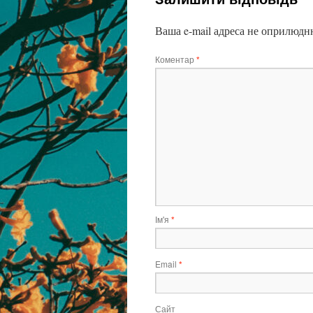
Ваша e-mail адреса не оприлюдн
Коментар
*
Ім'я
*
Email
*
Сайт