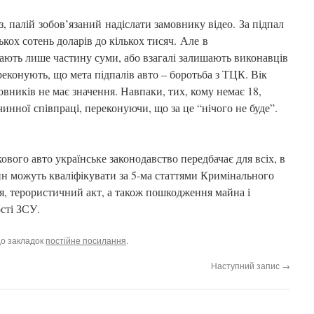
з, палій зобов’язаний надіслати замовнику відео. За підпал
ькох сотень доларів до кількох тисяч. Але в
лають лише частину суми, або взагалі залишають виконавців
еконують, що мета підпалів авто – боротьба з ТЦК. Вік
вників не має значення. Навпаки, тих, кому немає 18,
чинної співпраці, переконуючи, що за це “нічого не буде”.
кового авто українське законодавство передбачає для всіх, в
ин можуть кваліфікувати за 5-ма статтями Кримінального
ія, терористичний акт, а також пошкодження майна і
сті ЗСУ.
до закладок
постійне посилання
.
Наступний запис
→