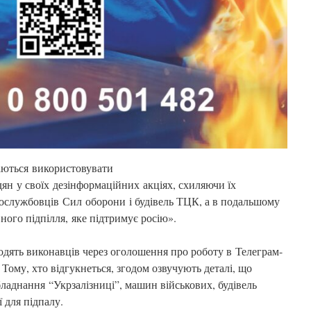
аються використовувати
ян у своїх дезінформаційних акціях, схиляючи їх
овослужбовців Сил оборони і будівель ТЦК, а в подальшому
вного підпілля, яке підтримує росію».
ть виконавців через оголошення про роботу в Телеграм-
 Тому, хто відгукнеться, згодом озвучують деталі, що
бладнання “Укрзалізниці”, машин військових, будівель
ї для підпалу.