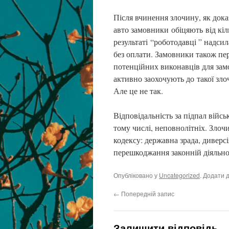
Після вчинення злочину, як дока
авто замовники обіцяють від кіл
результаті “роботодавці ” надси
без оплати. Замовники також пер
потенційних виконавців для замо
активно заохочують до такої зло
Але це не так.
Відповідальність за підпал війсь
тому числі, неповнолітніх. Злоч
кодексу: державна зрада, диверс
перешкоджання законній діяльно
Опубліковано у
Uncategorized
. Додати 
←
Попередній запис
Залишити відповідь