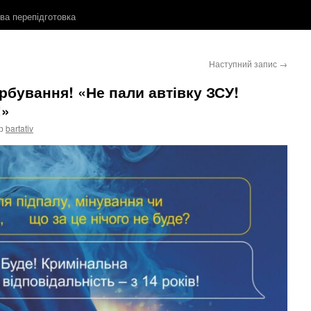
ова перепідготовка
Наступний запис
→
рбування! «Не пали автівку ЗСУ!
!»
р
bartativ