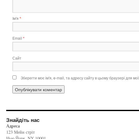
Ім'я
*
Email
*
Сайт
Зберегти моє ім'я, e-mail, та адресу сайту в цьому браузері для м
Знайдіть нас
Адреса
123 Мейн стріт
Нью Йорк, NY 10001