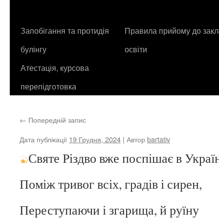
контенту
Запобігання та протидія
Правила прийому до закл
булінгу
освіти
Атестація, курсова
перепідготовка
←
Попередній запис
Дата публікації
19 Грудня, 2024
| Автор
bartativ
Святе Різдво вже поспішає в Укра
Поміж тривог всіх, градів і сирен,
Переступаючи і згарища, й руїну