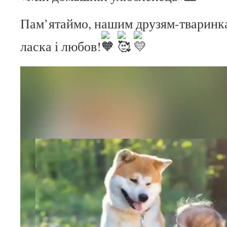
Пам’ятаймо, нашим друзям-тваринка
ласка і любов!