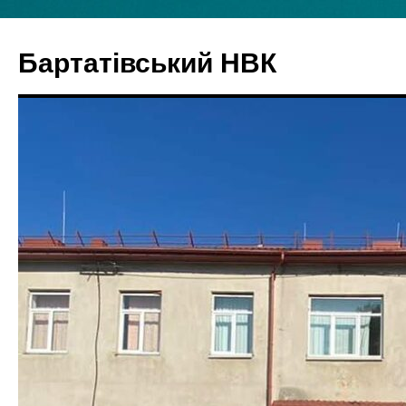
Бартатівський НВК