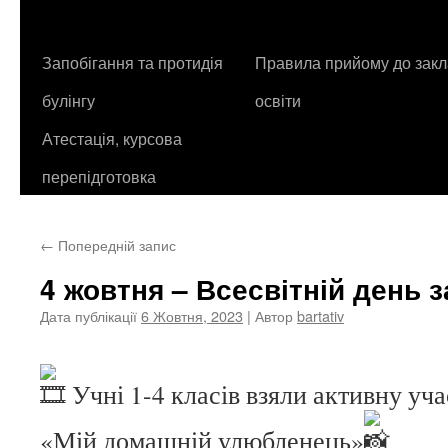
контенту
Запобігання та протидія
Правила прийому до закл
булінгу
освіти
Атестація, курсова
перепідготовка
←
Попередній запис
4 жовтня – Всесвітній день 
Дата публікації
6 Жовтня, 2023
| Автор
bartativ
Учні 1-4 класів взяли активну уч
«Мій домашній улюбленець»