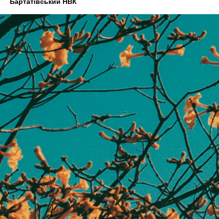
Бартатівський НВК