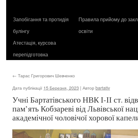
контенту
Запобігання та протидія
Правила прийому до закл
булінгу
освіти
Атестація, курсова
перепідготовка
←
Тарас Григорович Шевченко
Дата публікації
15 Березня, 2023
| Автор
bartativ
Учні Бартатівського НВК І-ІІ ст. від
пам’ять Кобзареві від Львівської на
академічної чоловічої хорової капе