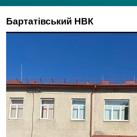
Бартатівський НВК