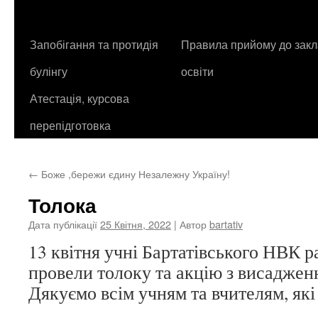
контенту
Запобігання та протидія
Правила прийому до закл
булінгу
освіти
Атестація, курсова
перепідготовка
←
Боже ,бережи єдину Незалежну Україну!
Толока
Дата публікації
25 Квітня, 2022
| Автор
bartativ
13 квітня учні Бартатівського НВК р
провели толоку та акцію з висадженн
Дякуємо всім учням та вчителям, як