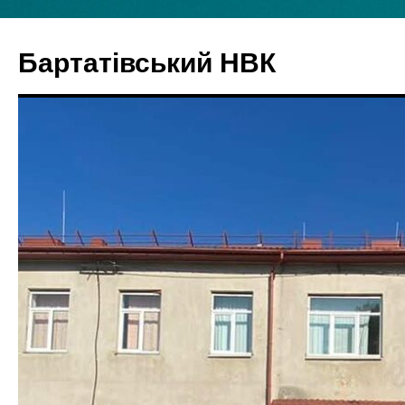
Бартатівський НВК