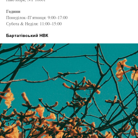
Години
Понеділок–П’ятниця: 9:00–17:00
Субота & Неділя: 11:00–15:00
Бартатівський НВК