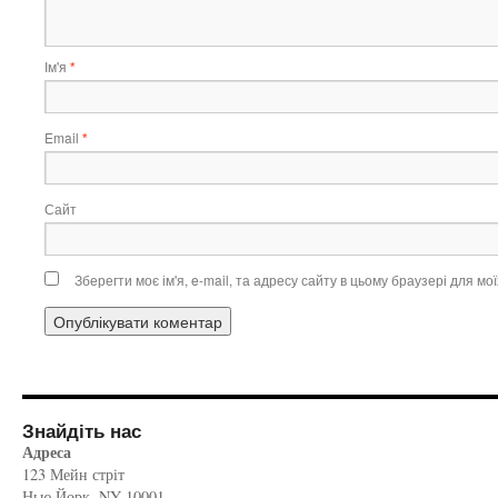
Ім'я
*
Email
*
Сайт
Зберегти моє ім'я, e-mail, та адресу сайту в цьому браузері для м
Знайдіть нас
Адреса
123 Мейн стріт
Нью Йорк, NY 10001