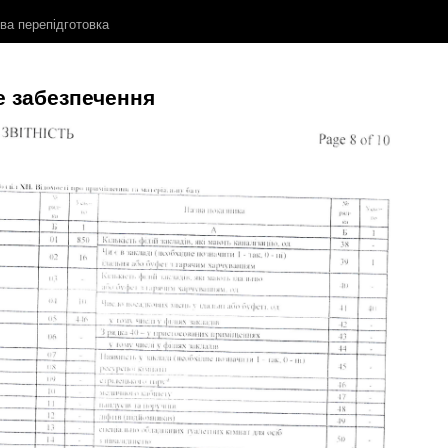
ова перепідготовка
е забезпечення