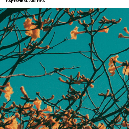
Бартатівський НВК