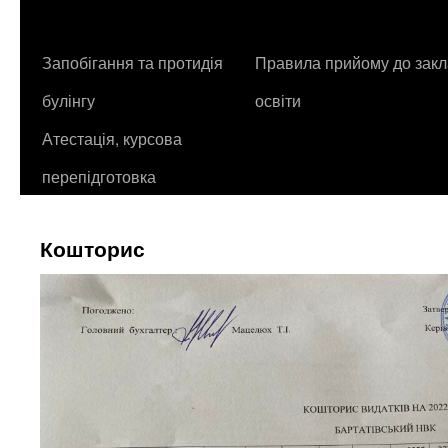
контенту
Запобігання та протидія
Правила прийому до закл
булінгу
освіти
Атестація, курсова
перепідготовка
Кошторис