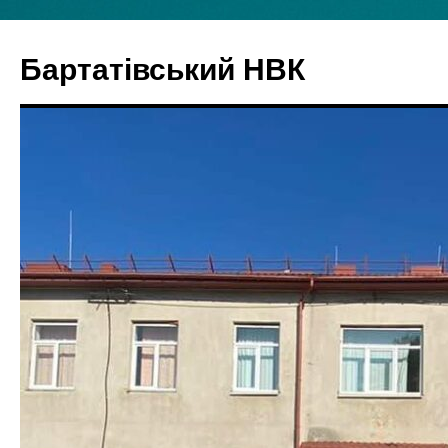
Бартатівський НВК