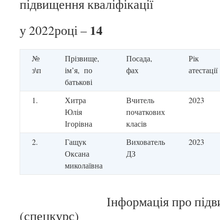
підвищення кваліфікації
14
у 2022році –
№
Прізвище,
Посада,
Рік
з\п
ім’я, по
фах
атестації
батькові
1.
Хитра
Вчитель
2023
Юлія
початкових
Ігорівна
класів
2.
Гащук
Вихователь
2023
Оксана
ДЗ
миколаївна
Інформація про підвищенн
(спецкурс)